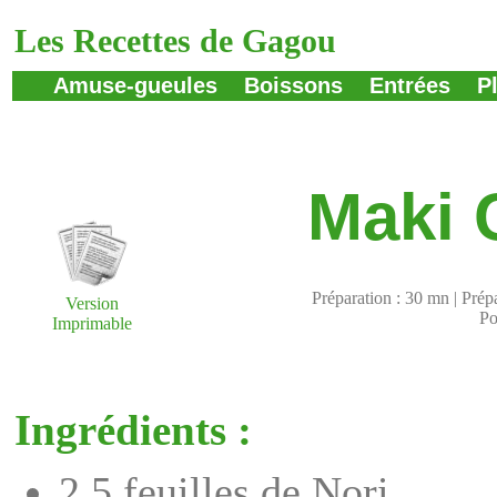
Les Recettes de Gagou
Amuse-gueules
Boissons
Entrées
P
Maki C
Préparation : 30 mn | Prépa
Version
Po
Imprimable
Ingrédients :
2,5 feuilles de Nori,