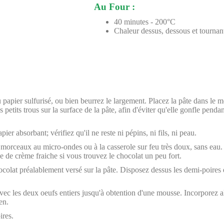
Au Four :
40 minutes - 200°C
Chaleur dessus, dessous et tournan
papier sulfurisé, ou bien beurrez le largement. Placez la pâte dans le m
s petits trous sur la surface de la pâte, afin d'éviter qu'elle gonfle pendan
ier absorbant; vérifiez qu'il ne reste ni pépins, ni fils, ni peau.
n morceaux au micro-ondes ou à la casserole sur feu très doux, sans eau
e de crème fraiche si vous trouvez le chocolat un peu fort.
chocolat préalablement versé sur la pâte. Disposez dessus les demi-poires
avec les deux oeufs entiers jusqu'à obtention d'une mousse. Incorporez a
en.
ires.