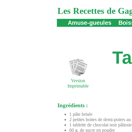
Les Recettes de Ga
Amuse-gueules
Bois
Ta
Version
Imprimable
Ingrédients :
1 pâte brisée
2 petites boites de demi-poires au 
1 tablette de chocolat noir pâtissi
60 g. de sucre en poudre