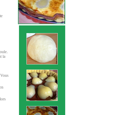
te
oule.
t la
. Vous
 en
lors